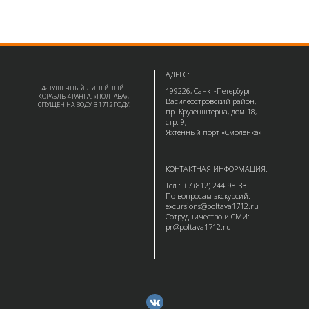
АДРЕС:
54-ПУШЕЧНЫЙ ЛИНЕЙНЫЙ
199226, Санкт-Петербург
КОРАБЛЬ 4 РАНГА. «ПОЛТАВА»,
Василеостровский район,
СПУЩЕН НА ВОДУ В 1712 ГОДУ.
пр. Крузенштерна, дом 18,
стр. 9,
Яхтенный порт «Смоленка»
КОНТАКТНАЯ ИНФОРМАЦИЯ:
Тел.: +7 (812) 244-98-33
По вопросам экскурсий:
excursions@poltava1712.ru
Сотрудничество и СМИ:
pr@poltava1712.ru