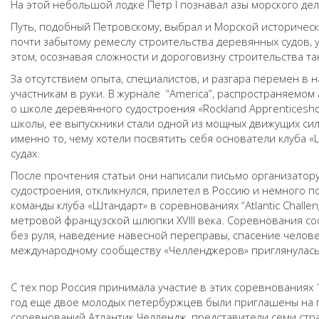
На этой небольшой лодке Петр I познавал азы морского дел
Путь, подобный Петровскому, выбрал и Морской историческ
почти забытому ремеслу строительства деревянных судов, 
этом, осознавая сложности и дороговизну строительства та
За отсутствием опыта, специалистов, и разгара перемен в 
участникам в руки. В журнале “America”, распространяемом
о школе деревянного судостроения «Rockland Apprenticesho
школы, ее выпускники стали одной из мощных движущих сил
именно то, чему хотели посвятить себя основатели клуба 
судах.
После прочтения статьи они написали письмо организатору
судостроения, откликнулся, прилетел в Россию и немного 
команды клуба «Штандарт» в соревнованиях “Atlantic Challe
метровой французской шлюпки XVIII века. Соревнования сос
без руля, наведение навесной переправы, спасение челове
международному сообществу «Челленджеров» приглянулась 
С тех пор Россия принимала участие в этих соревнованиях 11
год еще двое молодых петербуржцев были приглашены на год
соревнований Атлантик Челлендж, представители семи стр