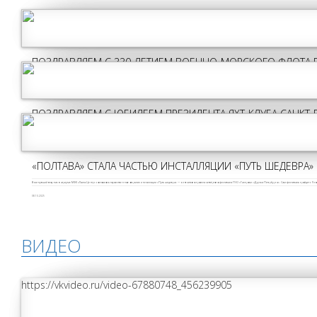
ПОЗДРАВЛЯЕМ С 330-ЛЕТИЕМ ВОЕННО-МОРСКОГО ФЛОТА 
Спасибо морякам — тем, кто сейчас несёт службу, и тем, кто на протяжении веков создавал историю российского флота. За мужество и профессионализм, за выдержку, ответственность и верность выбранному делу!
26.07.2026
ПОЗДРАВЛЯЕМ С ЮБИЛЕЕМ ПРЕЗИДЕНТА ЯХТ-КЛУБА САНКТ-
Деятельность Андрея Грошикова на протяжении многих лет неразрывно связана с возрождением исторического флота и морской историей.
03.02.2026
«ПОЛТАВА» СТАЛА ЧАСТЬЮ ИНСТАЛЛЯЦИИ «ПУТЬ ШЕДЕВРА»
В минувший вторник в атриуме МФК «Лахта Центр» состоялось торжественное открытие инсталляции «Путь шедевра» — ключевого проекта четвёртого фестиваля ПАО «Газпром» «Друзья Петербурга». Сам фестиваль пройдет с 9 по 
08.10.2025
ВИДЕО
https://vkvideo.ru/video-67880748_456239905