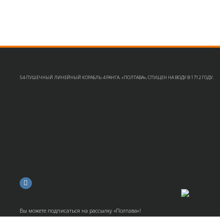
54-ПУШЕЧНЫЙ ЛИНЕЙНЫЙ КОРАБЛЬ 4 РАНГА. «ПОЛТАВА», СПУЩЕН НА ВОДУ В 1712 ГОДУ.
Вы можете подписаться на рассылку «Полтава»!