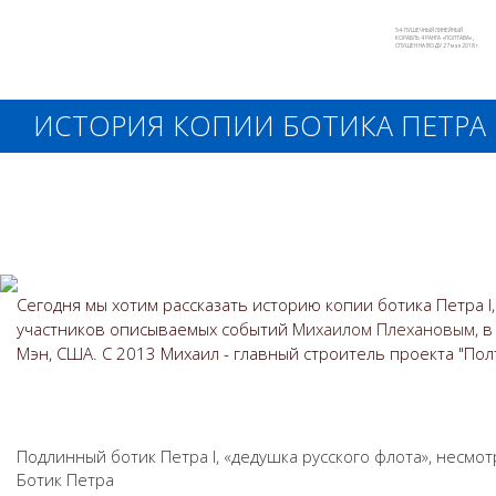
54-ПУШЕЧНЫЙ ЛИНЕЙНЫЙ
КОРАБЛЬ 4 РАНГА «ПОЛТАВА»,
СПУЩЕН НА ВОДУ 27 мая 2018 г.
ИСТОРИЯ КОПИИ БОТИКА ПЕТРА 
Сегодня мы хотим рассказать историю копии ботика Петра 
участников описываемых событий
Михаилом Плехановым
, в
Мэн, США. С 2013 Михаил - главный строитель проекта "Пол
Подлинный ботик Петра I, «дедушка русского флота», несмо
Ботик Петра