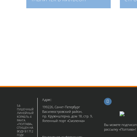
Адрес:
54-
199226, Санкт-Петербург
ПУШЕЧНЫЙ
Василеостровский район,
ЛИНЕЙНЫЙ
пр. Крузенштерна, дом 18, стр. 9,
КОРАБЛЬ 4
РАНГА.
Яхтенный порт «Смоленка»
«ПОЛТАВА»,
Вы можете подписат
СПУЩЕН НА
рассылку «Полтава»!
ВОДУ В 1712
ГОДУ.
Контактная информация: