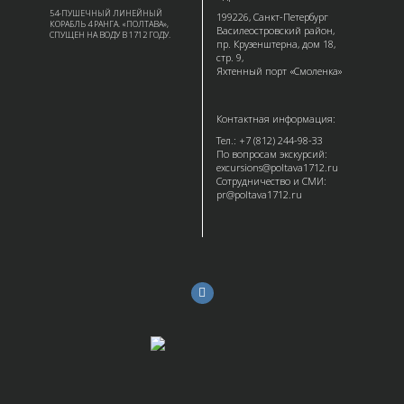
54-ПУШЕЧНЫЙ ЛИНЕЙНЫЙ
199226, Санкт-Петербург
КОРАБЛЬ 4 РАНГА. «ПОЛТАВА»,
Василеостровский район,
СПУЩЕН НА ВОДУ В 1712 ГОДУ.
пр. Крузенштерна, дом 18,
стр. 9,
Яхтенный порт «Смоленка»
Контактная информация:
Тел.: +7 (812) 244-98-33
По вопросам экскурсий:
excursions@poltava1712.ru
Сотрудничество и СМИ:
pr@poltava1712.ru